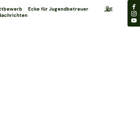
BG
ttbewerb
Ecke für Jugendbetreuer
EL
DE
Nachrichten