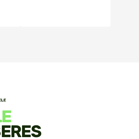
ELE
LE
ERES