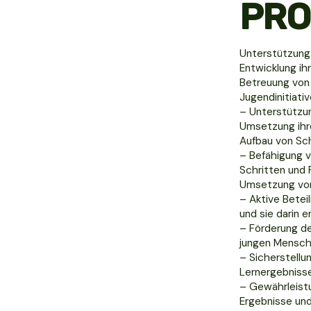
PRO
Unterstützung
Entwicklung i
Betreuung von
Jugendinitiati
– Unterstützu
Umsetzung ihre
Aufbau von Sc
– Befähigung 
Schritten und R
Umsetzung von
– Aktive Betei
und sie darin 
– Förderung d
jungen Mensc
– Sicherstellu
Lernergebniss
– Gewährleistu
Ergebnisse und