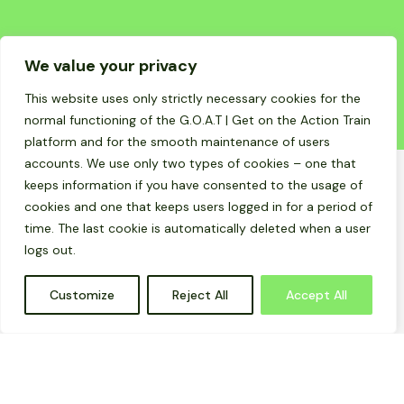
We value your privacy
This website uses only strictly necessary cookies for the
normal functioning of the G.O.A.T | Get on the Action Train
platform and for the smooth maintenance of users
accounts. We use only two types of cookies – one that
keeps information if you have consented to the usage of
Tento projekt je financovaný z
programu Európskej únie
cookies and one that keeps users logged in for a period of
Erasmus+, Kľúčová akcia 2, na
time. The last cookie is automatically deleted when a user
základe grantovej zmluvy č. 2023-
1-DE04-KA220-YOU-000123686.
logs out.
Obsah tejto platformy predstavuje
iba názory autorov a je ich
výhradnou zodpovednosťou.
Európska komisia nepreberá
Customize
Reject All
Accept All
žiadnu zodpovednosť za použitie
informácií obsiahnutých na tejto
webovej stránke.