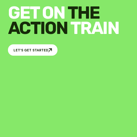
GET ON
THE
ACTION
TRAIN
LET’S GET STARTED